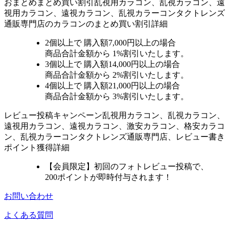
おまとめ
まとめ買い割引
乱視用カラコン、乱視カラコン、遠
視用カラコン、遠視カラコン、乱視カラーコンタクトレンズ
通販専門店のカラコンのまとめ買い割引詳細
2個
以上で 購入額
7,000円以上
の場合
商品合計金額から
1%
割引いたします。
3個
以上で 購入額
14,000円以上
の場合
商品合計金額から
2%
割引いたします。
4個
以上で 購入額
21,000円以上
の場合
商品合計金額から
3%
割引いたします。
レビュー
投稿キャンペーン
乱視用カラコン、乱視カラコン、
遠視用カラコン、遠視カラコン、激安カラコン、格安カラコ
ン、乱視カラーコンタクトレンズ通販専門店、レビュー書き
ポイント獲得詳細
【会員限定】初回
のフォトレビュー投稿で、
200ポイント
が
即時
付与されます！
お問い合わせ
よくある質問