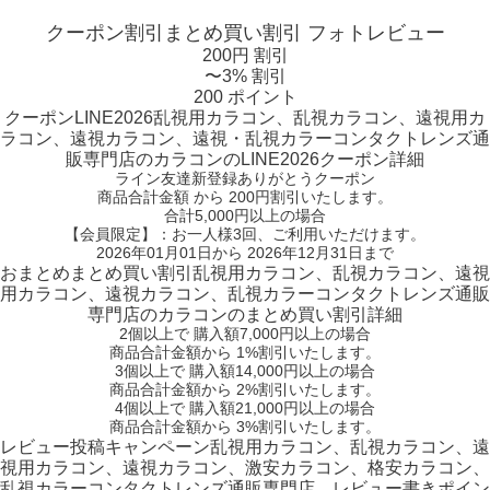
クーポン割引
まとめ買い割引
フォトレビュー
200円 割引
〜3% 割引
200 ポイント
クーポン
LINE2026
乱視用カラコン、乱視カラコン、遠視用カ
ラコン、遠視カラコン、遠視・乱視カラーコンタクトレンズ通
販専門店のカラコンのLINE2026クーポン詳細
ライン友達新登録ありがとうクーポン
商品合計金額 から 200円割引
いたします。
合計5,000円以上
の場合
【会員限定】：お一人様
3回
、ご利用いただけます。
2026年01月01日から 2026年12月31日まで
おまとめ
まとめ買い割引
乱視用カラコン、乱視カラコン、遠視
用カラコン、遠視カラコン、乱視カラーコンタクトレンズ通販
専門店のカラコンのまとめ買い割引詳細
2個
以上で 購入額
7,000円以上
の場合
商品合計金額から
1%
割引いたします。
3個
以上で 購入額
14,000円以上
の場合
商品合計金額から
2%
割引いたします。
4個
以上で 購入額
21,000円以上
の場合
商品合計金額から
3%
割引いたします。
レビュー
投稿キャンペーン
乱視用カラコン、乱視カラコン、遠
視用カラコン、遠視カラコン、激安カラコン、格安カラコン、
乱視カラーコンタクトレンズ通販専門店、レビュー書きポイン