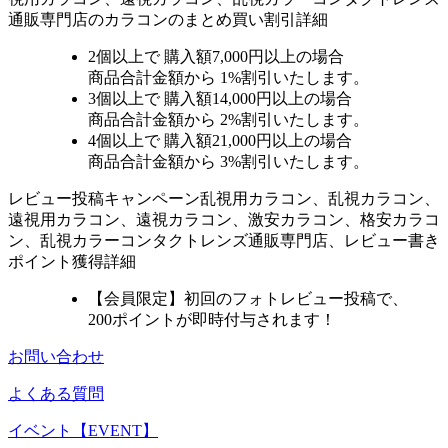
通販専門店のカラコンのまとめ買い割引詳細
2個
以上で 購入額
7,000円以上
の場合
商品合計金額から
1%
割引いたします。
3個
以上で 購入額
14,000円以上
の場合
商品合計金額から
2%
割引いたします。
4個
以上で 購入額
21,000円以上
の場合
商品合計金額から
3%
割引いたします。
レビュー
投稿キャンペーン
乱視用カラコン、乱視カラコン、
遠視用カラコン、遠視カラコン、激安カラコン、格安カラコ
ン、乱視カラーコンタクトレンズ通販専門店、レビュー書き
ポイント獲得詳細
【会員限定】初回
のフォトレビュー投稿で、
200ポイント
が
即時
付与されます！
お問い合わせ
よくある質問
イベント【EVENT】