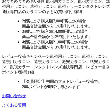
おまとめ
まとめ買い割引
乱視用カラコン、乱視カラコン、遠
視用カラコン、遠視カラコン、乱視カラーコンタクトレンズ
通販専門店のカラコンのまとめ買い割引詳細
2個
以上で 購入額
7,000円以上
の場合
商品合計金額から
1%
割引いたします。
3個
以上で 購入額
14,000円以上
の場合
商品合計金額から
2%
割引いたします。
4個
以上で 購入額
21,000円以上
の場合
商品合計金額から
3%
割引いたします。
レビュー
投稿キャンペーン
乱視用カラコン、乱視カラコン、
遠視用カラコン、遠視カラコン、激安カラコン、格安カラコ
ン、乱視カラーコンタクトレンズ通販専門店、レビュー書き
ポイント獲得詳細
【会員限定】初回
のフォトレビュー投稿で、
200ポイント
が
即時
付与されます！
お問い合わせ
よくある質問