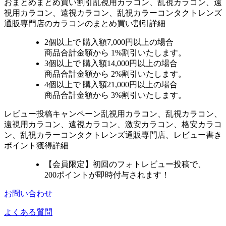
おまとめ
まとめ買い割引
乱視用カラコン、乱視カラコン、遠
視用カラコン、遠視カラコン、乱視カラーコンタクトレンズ
通販専門店のカラコンのまとめ買い割引詳細
2個
以上で 購入額
7,000円以上
の場合
商品合計金額から
1%
割引いたします。
3個
以上で 購入額
14,000円以上
の場合
商品合計金額から
2%
割引いたします。
4個
以上で 購入額
21,000円以上
の場合
商品合計金額から
3%
割引いたします。
レビュー
投稿キャンペーン
乱視用カラコン、乱視カラコン、
遠視用カラコン、遠視カラコン、激安カラコン、格安カラコ
ン、乱視カラーコンタクトレンズ通販専門店、レビュー書き
ポイント獲得詳細
【会員限定】初回
のフォトレビュー投稿で、
200ポイント
が
即時
付与されます！
お問い合わせ
よくある質問