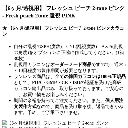
【6ヶ月/遠視用】 フレッシュ ピーチ 2-tone ピンク
- Fresh peach 2tone 遠視 PINK
★ 【6ヶ月/遠視用】 フレッシュ ピーチ 2-tone ピンクカラコ
ン
自分の乱視のSPH(度数)、CYL(乱視度数)、AXIS(乱視
の角度)をオプションに正確に作成してください。(1箱
30枚)
乱視用カラコンは
オーダーメード商品
ですので、
通常5
～10日程度
の製作期間が必要となります。
ランレンズ商品は、
全ての韓国カラコンは100%正規品
として、
FDA・GMP・CE・ISO
の認証を受けた高級
カラコン輸出品のみ、取り扱っております。ご安心の
上、お買い物をお楽しみください。
期間の余裕を持ってご注文ください。また、
個人用注
文製作方式
なので、商品を受け取る後、返品できかね
ます。予め、ご了承下さいませ。