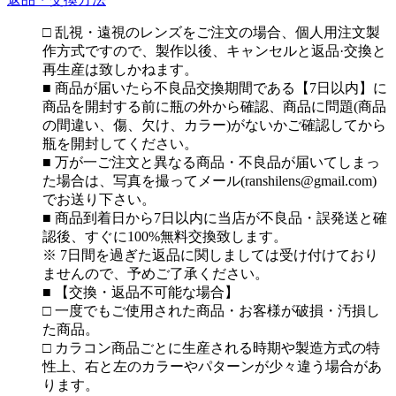
□ 乱視・遠視のレンズをご注文の場合、個人用注文製
作方式ですので、製作以後、キャンセルと返品·交換と
再生産は致しかねます。
■ 商品が届いたら不良品交換期間である【7日以内】に
商品を開封する前に瓶の外から確認、商品に問題(商品
の間違い、傷、欠け、カラー)がないかご確認してから
瓶を開封してください。
■ 万が一ご注文と異なる商品・不良品が届いてしまっ
た場合は、写真を撮ってメール(ranshilens@gmail.com)
でお送り下さい。
■ 商品到着日から7日以内に当店が不良品・誤発送と確
認後、すぐに100%無料交換致します。
※ 7日間を過ぎた返品に関しましては受け付けており
ませんので、予めご了承ください。
■ 【交換・返品不可能な場合】
□ 一度でもご使用された商品・お客様が破損・汚損し
た商品。
□ カラコン商品ごとに生産される時期や製造方式の特
性上、右と左のカラーやパターンが少々違う場合があ
ります。