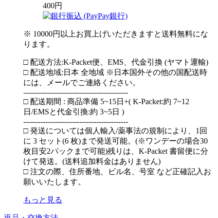
400円
※ 10000円以上お買上げいただきますと送料無料にな
ります。
□ 配送方法:K-Packet便、EMS、代金引換 (ヤマト運輸)
□ 配送地域:日本 全地域 ※日本国外その他の国配送時
には、メールでご連絡ください。
-------------------------------------------
□ 配送期間 : 商品準備 5~15日+( K-Packet:約 7~12
日/EMSと代金引換:約 3~5日 )
-------------------------------------------
□ 発送については個人輸入/薬事法の規制により、1回
に 3 セット(6 枚)まで発送可能。(※ワンデーの場合30
枚目安2パックまで可能)残りは、K-Packet 書留便に分
けて発送。(送料追加料金はありません)
□ 注文の際、住所番地、ビル名、号室 など正確記入お
願いいたします。
もっと見る
返品・交換方法