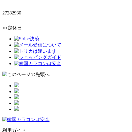
27
28
29
30
•••定休日
利用ガイド