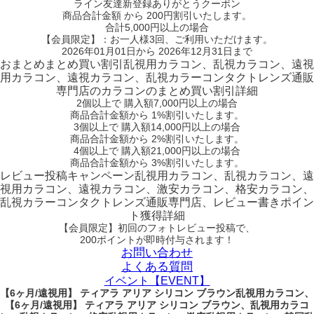
ライン友達新登録ありがとうクーポン
商品合計金額 から 200円割引
いたします。
合計5,000円以上
の場合
【会員限定】：お一人様
3回
、ご利用いただけます。
2026年01月01日から 2026年12月31日まで
おまとめ
まとめ買い割引
乱視用カラコン、乱視カラコン、遠視
用カラコン、遠視カラコン、乱視カラーコンタクトレンズ通販
専門店のカラコンのまとめ買い割引詳細
2個
以上で 購入額
7,000円以上
の場合
商品合計金額から
1%
割引いたします。
3個
以上で 購入額
14,000円以上
の場合
商品合計金額から
2%
割引いたします。
4個
以上で 購入額
21,000円以上
の場合
商品合計金額から
3%
割引いたします。
レビュー
投稿キャンペーン
乱視用カラコン、乱視カラコン、遠
視用カラコン、遠視カラコン、激安カラコン、格安カラコン、
乱視カラーコンタクトレンズ通販専門店、レビュー書きポイン
ト獲得詳細
【会員限定】初回
のフォトレビュー投稿で、
200ポイント
が
即時
付与されます！
お問い合わせ
よくある質問
イベント【EVENT】
【6ヶ月/遠視用】 ティアラ アリア シリコン ブラウン乱視用カラコン、
【6ヶ月/遠視用】 ティアラ アリア シリコン ブラウン、乱視用カラコ