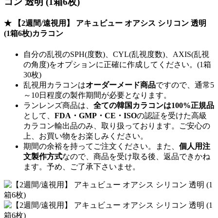
コン 透明 (1箱6枚)
★ 【2週間/遠視用】 アキュビュー オアシス シリコン 透明
(1箱6枚)カラコン
自分の乱視のSPH(度数)、CYL(乱視度数)、AXIS(乱視
の角度)をオプションに正確に作成してください。(1箱
30枚)
乱視用カラコンは
オーダーメード商品
ですので、
通常5
～10日程度
の製作期間が必要となります。
ランレンズ商品は、
全ての韓国カラコンは100%正規品
として、
FDA・GMP・CE・ISO
の認証を受けた高級
カラコン輸出品のみ、取り扱っております。ご安心の
上、お買い物をお楽しみください。
期間の余裕を持ってご注文ください。また、
個人用注
文製作方式
なので、商品を受け取る後、返品できかね
ます。予め、ご了承下さいませ。