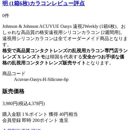
明 (1箱6枚)カラコンレビュー評点
0件
Johnson & Johnson ACUVUE Oasys 遠視2Weekly (1箱6枚)、お
しゃれな高品質の格安遠視用シリコンカラコン [2週間用]。
遠視用シリコンカラコンは全てオーダーメイド商品となりま
す。
格安で高品質コンタクトレンズの乱視用カラコン専門店ラン
レンズ X レンズトモ
は韓国を代表する
安全かつお手頃な価
格の乱視用コンタクトレンズ販売サイト
となります。
商品コード
Acuvue-Oasys-H-Silicone-6p
販売価格
3,980
円
(税込4,378円)
購入金額
1％ポイント 獲得
40円相当
会員登録 即時
200ポイント
進呈