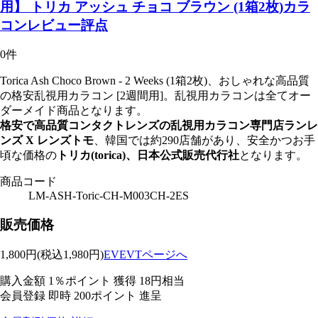
用】 トリカ アッシュ チョコ ブラウン (1箱2枚)カラ
コンレビュー評点
0件
Torica Ash Choco Brown - 2 Weeks (1箱2枚)、おしゃれな高品質
の格安乱視用カラコン [2週間用]。乱視用カラコンは全てオー
ダーメイド商品となります。
格安で高品質コンタクトレンズの乱視用カラコン専門店ランレ
ンズ X レンズトモ
、韓国では約290店舗があり、安全かつお手
頃な価格の
トリカ(torica)、日本公式販売代行社
となります。
商品コード
LM-ASH-Toric-CH-M003CH-2ES
販売価格
1,800
円
(税込1,980円)
EVEVTページへ
購入金額
1％ポイント 獲得
18円相当
会員登録 即時
200ポイント
進呈