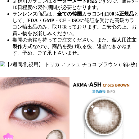
乱視用カラコンは
オーダーメード商品
ですので、
通常5～
10日程度
の製作期間が必要となります。
ランレンズ商品は、
全ての韓国カラコンは100%正規品
と
して、
FDA・GMP・CE・ISO
の認証を受けた高級カラ
コン輸出品のみ、取り扱っております。ご安心の上、お
買い物をお楽しみください。
期間の余裕を持ってご注文ください。また、
個人用注文
製作方式
なので、商品を受け取る後、返品できかねま
す。予め、ご了承下さいませ。