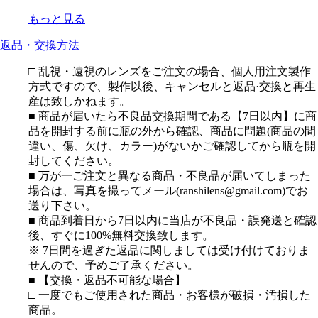
もっと見る
返品・交換方法
□ 乱視・遠視のレンズをご注文の場合、個人用注文製作
方式ですので、製作以後、キャンセルと返品·交換と再生
産は致しかねます。
■ 商品が届いたら不良品交換期間である【7日以内】に商
品を開封する前に瓶の外から確認、商品に問題(商品の間
違い、傷、欠け、カラー)がないかご確認してから瓶を開
封してください。
■ 万が一ご注文と異なる商品・不良品が届いてしまった
場合は、写真を撮ってメール(ranshilens@gmail.com)でお
送り下さい。
■ 商品到着日から7日以内に当店が不良品・誤発送と確認
後、すぐに100%無料交換致します。
※ 7日間を過ぎた返品に関しましては受け付けておりま
せんので、予めご了承ください。
■ 【交換・返品不可能な場合】
□ 一度でもご使用された商品・お客様が破損・汚損した
商品。