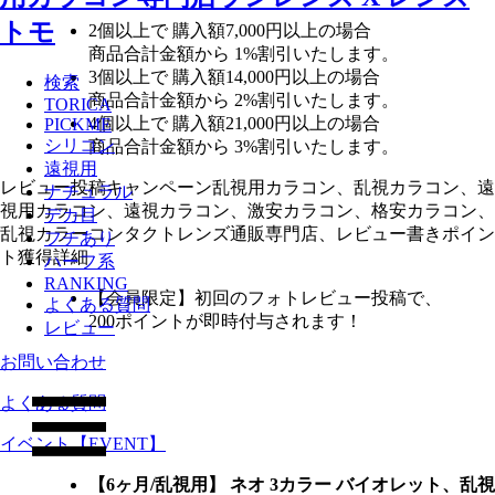
2個
以上で 購入額
7,000円以上
の場合
商品合計金額から
1%
割引いたします。
3個
以上で 購入額
14,000円以上
の場合
検索
商品合計金額から
2%
割引いたします。
TORICA
4個
以上で 購入額
21,000円以上
の場合
PICKME
シリコン
商品合計金額から
3%
割引いたします。
遠視用
レビュー
投稿キャンペーン
乱視用カラコン、乱視カラコン、遠
ナチュラル
視用カラコン、遠視カラコン、激安カラコン、格安カラコン、
デカ目
乱視カラーコンタクトレンズ通販専門店、レビュー書きポイン
フチあり
ト獲得詳細
ハーフ系
RANKING
【会員限定】初回
のフォトレビュー投稿で、
よくある質問
200ポイント
が
即時
付与されます！
レビュー
お問い合わせ
よくある質問
イベント【EVENT】
【6ヶ月/乱視用】 ネオ 3カラー バイオレット、乱視