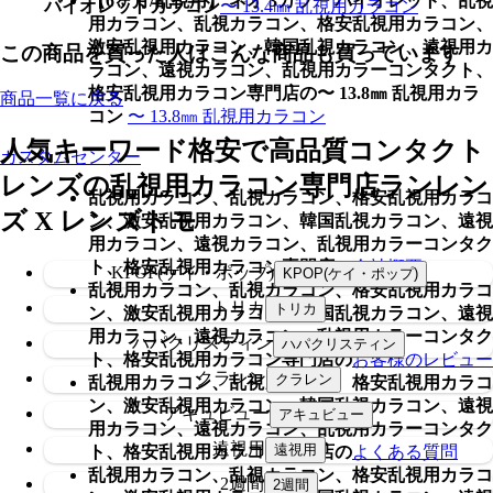
【6ヶ月/乱視用】 ネオ 3カラー バイオレット、乱視
バイオレットカラコン
〜 13.4㎜ 乱視用カラコン
用カラコン、乱視カラコン、格安乱視用カラコン、
激安乱視用カラコン、韓国乱視カラコン、遠視用カ
この商品を買った人はこんな商品も買っています
ラコン、遠視カラコン、乱視用カラーコンタクト、
格安乱視用カラコン専門店の〜 13.8㎜ 乱視用カラ
商品一覧に戻る
コン
〜 13.8㎜ 乱視用カラコン
人気キーワード
格安で高品質コンタクト
カスタムセンター
レンズの乱視用カラコン専門店ランレン
乱視用カラコン、乱視カラコン、格安乱視用カラコ
ズ X レンズトモ
ン、激安乱視用カラコン、韓国乱視カラコン、遠視
用カラコン、遠視カラコン、乱視用カラーコンタク
ト、格安乱視用カラコン専門店の
会社概要
KPOP(ケイ・ポップ)
乱視用カラコン、乱視カラコン、格安乱視用カラコ
トリカ
ン、激安乱視用カラコン、韓国乱視カラコン、遠視
用カラコン、遠視カラコン、乱視用カラーコンタク
ハパクリスティン
ト、格安乱視用カラコン専門店の
お客様のレビュー
クラレン
乱視用カラコン、乱視カラコン、格安乱視用カラコ
ン、激安乱視用カラコン、韓国乱視カラコン、遠視
アキュビュー
用カラコン、遠視カラコン、乱視用カラーコンタク
遠視用
ト、格安乱視用カラコン専門店の
よくある質問
乱視用カラコン、乱視カラコン、格安乱視用カラコ
2週間