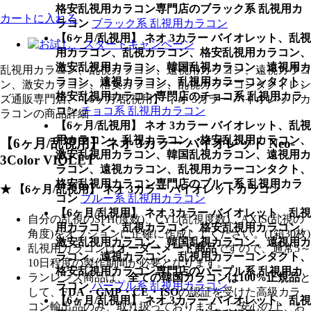
格安乱視用カラコン専門店のブラック系 乱視用カ
カートに入れる
ラコン
ブラック系 乱視用カラコン
【6ヶ月/乱視用】 ネオ 3カラー バイオレット、乱視
用カラコン、乱視カラコン、格安乱視用カラコン、
激安乱視用カラコン、韓国乱視カラコン、遠視用カ
乱視用カラコン、乱視カラコン、遠視用カラコン、遠視カラコ
ラコン、遠視カラコン、乱視用カラーコンタクト、
ン、激安カラコン、格安カラコン、乱視カラーコンタクトレン
格安乱視用カラコン専門店のチョコ系 乱視用カラ
ズ通販専門店、【6ヶ月/乱視用】 ネオ 3カラー バイオレットカ
コン
チョコ系 乱視用カラコン
ラコンの商品詳細
【6ヶ月/乱視用】 ネオ 3カラー バイオレット、乱視
用カラコン、乱視カラコン、格安乱視用カラコン、
【6ヶ月/乱視用】 ネオ 3カラー バイオレット Neo-
激安乱視用カラコン、韓国乱視カラコン、遠視用カ
3Color VIOLET
ラコン、遠視カラコン、乱視用カラーコンタクト、
格安乱視用カラコン専門店のブルー系 乱視用カラ
★ 【6ヶ月/乱視用】 ネオ 3カラー バイオレットカラコン
コン
ブルー系 乱視用カラコン
【6ヶ月/乱視用】 ネオ 3カラー バイオレット、乱視
自分の乱視のSPH(度数)、CYL(乱視度数)、AXIS(乱視の
用カラコン、乱視カラコン、格安乱視用カラコン、
角度)をオプションに正確に作成してください。(1箱30枚)
激安乱視用カラコン、韓国乱視カラコン、遠視用カ
乱視用カラコンは
オーダーメード商品
ですので、
通常5～
ラコン、遠視カラコン、乱視用カラーコンタクト、
10日程度
の製作期間が必要となります。
格安乱視用カラコン専門店のパープル系 乱視用カ
ランレンズ商品は、
全ての韓国カラコンは100%正規品
と
ラコン
パープル系 乱視用カラコン
して、
FDA・GMP・CE・ISO
の認証を受けた高級カラ
【6ヶ月/乱視用】 ネオ 3カラー バイオレット、乱視
コン輸出品のみ、取り扱っております。ご安心の上、お