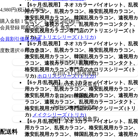
【6ヶ月/乱視用】 ネオ 3カラー バイオレット、乱視
4,980
円
(税込5,478円)
用カラコン、乱視カラコン、格安乱視用カラコン、
激安乱視用カラコン、韓国乱視カラコン、遠視用カ
購入金額
1％ポイント 獲得
50円相当
ラコン、遠視カラコン、乱視用カラーコンタクト、
会員登録 即時
200ポイント
進呈
格安乱視用カラコン専門店のアトリエシリーズ (ト
リカ)
アトリエシリーズ (トリカ)
会員割引価格
詳細
【6ヶ月/乱視用】 ネオ 3カラー バイオレット、乱視
用カラコン、乱視カラコン、格安乱視用カラコン、
度数選択
※印は必須
激安乱視用カラコン、韓国乱視カラコン、遠視用カ
左目[SPH](度数) ※
ラコン、遠視カラコン、乱視用カラーコンタクト、
格安乱視用カラコン専門店のホロリスシリーズ (ト
左目[CYL](乱視度数)
リカ)
ホロリスシリーズ (トリカ)
【6ヶ月/乱視用】 ネオ 3カラー バイオレット、乱視
左目[AXIS](乱視角度)
用カラコン、乱視カラコン、格安乱視用カラコン、
激安乱視用カラコン、韓国乱視カラコン、遠視用カ
右目[SPH](度数) ※
ラコン、遠視カラコン、乱視用カラーコンタクト、
右目[CYL](乱視度数)
格安乱視用カラコン専門店のメイクシリーズ (トリ
カ)
メイクシリーズ (トリカ)
右目[AXIS](乱視角度)
【6ヶ月/乱視用】 ネオ 3カラー バイオレット、乱視
用カラコン、乱視カラコン、格安乱視用カラコン、
配送料
激安乱視用カラコン、韓国乱視カラコン、遠視用カ