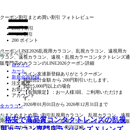
クーポン割引
まとめ買い割引
フォトレビュー
200円 割引
〜3% 割引
200 ポイント
クーポン
LINE2026
乱視用カラコン、乱視カラコン、遠視用カ
ラコン、遠視カラコン、遠視・乱視カラーコンタクトレンズ通
販専門店のカラコンのLINE2026クーポン詳細
ログイン
カート
ライン友達新登録ありがとうクーポン
新規会員登録
商品合計金額 から 200円割引
いたします。
注文履歴
合計5,000円以上
の場合
お気に入り
【会員限定】：お一人様
3回
、ご利用いただけま
アカウント
す。
2026年01月01日から 2026年12月31日まで
全カラコン
おまとめ
まとめ買い割引
乱視用カラコン、乱視カラコン、遠視
用カラコン、遠視カラコン、乱視カラーコンタクトレンズ通販
専門店のカラコンのまとめ買い割引詳細