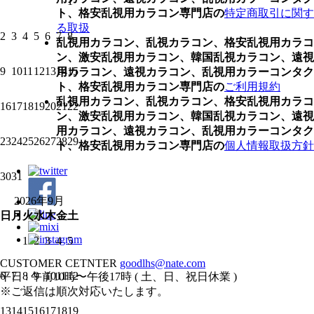
1
ト、格安乱視用カラコン専門店の
特定商取引に関す
る取扱
2
3
4
5
6
7
8
乱視用カラコン、乱視カラコン、格安乱視用カラコ
ン、激安乱視用カラコン、韓国乱視カラコン、遠視
9
10
11
12
13
14
15
用カラコン、遠視カラコン、乱視用カラーコンタク
ト、格安乱視用カラコン専門店の
ご利用規約
乱視用カラコン、乱視カラコン、格安乱視用カラコ
16
17
18
19
20
21
22
ン、激安乱視用カラコン、韓国乱視カラコン、遠視
用カラコン、遠視カラコン、乱視用カラーコンタク
23
24
25
26
27
28
29
ト、格安乱視用カラコン専門店の
個人情報取扱方針
30
31
2026年9月
日
月
火
水
木
金
土
1
2
3
4
5
CUSTOMER CETNTER
goodlhs@nate.com
6
7
8
9
10
11
12
平日 : 午前10時〜午後17時 ( 土、日、祝日休業 )
※ご返信は順次対応いたします。
13
14
15
16
17
18
19