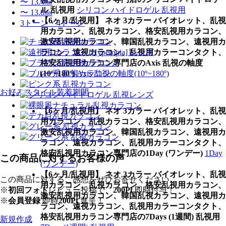
〜 13.4㎜
ル 乱視用
シリコン ハイドロゲル 乱視用
〜 13.8㎜
【6ヶ月/乱視用】 ネオ 3カラー バイオレット、乱視
3トーン・4トーン
用カラコン、乱視カラコン、格安乱視用カラコン、
激安乱視用カラコン、韓国乱視カラコン、遠視用カ
ラコン、遠視カラコン、乱視用カラーコンタクト、
格安乱視用カラコン専門店のAxis 乱視の軸度
(10º~180º)
Axis 乱視の軸度(10º~180º)
お好みスタイル装着期間
【6ヶ月/乱視用】 ネオ 3カラー バイオレット、乱視
用カラコン、乱視カラコン、格安乱視用カラコン、
激安乱視用カラコン、韓国乱視カラコン、遠視用カ
ラコン、遠視カラコン、乱視用カラーコンタクト、
格安乱視用カラコン専門店の1Day (ワンデー)
1Day
この商品に対するお客様の声
(ワンデー)
【6ヶ月/乱視用】 ネオ 3カラー バイオレット、乱視
この商品に対するご感想をぜひお寄せください。
用カラコン、乱視カラコン、格安乱視用カラコン、
※
初回フォト
レビュー投稿で、
200Pt
即時付与！
激安乱視用カラコン、韓国乱視カラコン、遠視用カ
※
会員登録
即時
200Pt
進呈！
ラコン、遠視カラコン、乱視用カラーコンタクト、
格安乱視用カラコン専門店の7Days (1週間) 乱視用
新規作成