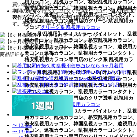
用カラコン、乱視カラコン、格安乱視用カラコン、
買い物をお楽しみください。
激安乱視用カラコン、韓国乱視カラコン、遠視用カ
期間の余裕を持ってご注文ください。また、
個人用注文
ラコン、遠視カラコン、乱視用カラーコンタクト、
製作方式
なので、商品を受け取る後、返品できかねま
格安乱視用カラコン専門店のグリーン系 乱視用カ
す。予め、ご了承下さいませ。
ラコン
グリーン系 乱視用カラコン
【6ヶ月/乱視用】 ネオ 3カラー バイオレット、乱視
用カラコン、乱視カラコン、格安乱視用カラコン、
激安乱視用カラコン、韓国乱視カラコン、遠視用カ
ラコン、遠視カラコン、乱視用カラーコンタクト、
商品詳細をもっと見る ▼
格安乱視用カラコン専門店のピンク系 乱視用カラ
コン
ピンク系 乱視用カラコン
【6ヶ月/乱視用】 ネオ 3カラー バイオレット、乱視
用カラコン、乱視カラコン、格安乱視用カラコン、
激安乱視用カラコン、韓国乱視カラコン、遠視用カ
ラコン、遠視カラコン、乱視用カラーコンタクト、
格安乱視用カラコン専門店のクリア透明 乱視用カ
ラコン
クリア透明 乱視用カラコン
【6ヶ月/乱視用】 ネオ 3カラー バイオレット、乱視
用カラコン、乱視カラコン、格安乱視用カラコン、
激安乱視用カラコン、韓国乱視カラコン、遠視用カ
〜 12.6㎜
ラコン、遠視カラコン、乱視用カラーコンタクト、
〜 13.0㎜
格安乱視用カラコン専門店のシリコン ハイドロゲ