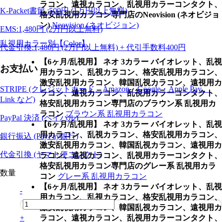
ラコン、遠視カラコン、乱視用カラーコンタクト、
K-Packet書留 :500円 (1万円以上無料)
格安乱視用カラコン専門店のNeovision (ネオビジョ
ン)
Neovision (ネオビジョン)
EMS:1,480円 (2万円以上無料)
乱視用カラー別【Color】
代金引換:1,480円 (2万円以上無料) + 代引手数料400円
【6ヶ月/乱視用】 ネオ 3カラー バイオレット、乱視
お支払い
用カラコン、乱視カラコン、格安乱視用カラコン、
激安乱視用カラコン、韓国乱視カラコン、遠視用カ
STRIPE (クレジットカード、Amazon・Google・Apple Pay、
ラコン、遠視カラコン、乱視用カラーコンタクト、
Link など)
格安乱視用カラコン専門店のブラウン系 乱視用カ
ラコン
ブラウン系 乱視用カラコン
PayPal 決済 (ペイパル)
【6ヶ月/乱視用】 ネオ 3カラー バイオレット、乱視
用カラコン、乱視カラコン、格安乱視用カラコン、
銀行振込 (PayPay銀行)
激安乱視用カラコン、韓国乱視カラコン、遠視用カ
代金引換 (ヤマト便コレクト)
ラコン、遠視カラコン、乱視用カラーコンタクト、
格安乱視用カラコン専門店のグレー系 乱視用カラ
数量
コン
グレー系 乱視用カラコン
【6ヶ月/乱視用】 ネオ 3カラー バイオレット、乱視
-
用カラコン、乱視カラコン、格安乱視用カラコン、
激安乱視用カラコン、韓国乱視カラコン、遠視用カ
ラコン、遠視カラコン、乱視用カラーコンタクト、
+