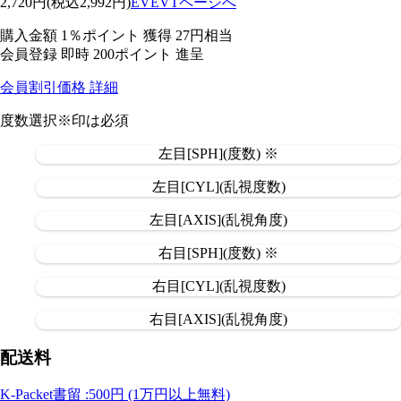
2,720
円
(税込2,992円)
EVEVTページへ
購入金額
1％ポイント 獲得
27円相当
会員登録 即時
200ポイント
進呈
会員割引価格
詳細
度数選択
※印は必須
左目[SPH](度数) ※
左目[CYL](乱視度数)
左目[AXIS](乱視角度)
右目[SPH](度数) ※
右目[CYL](乱視度数)
右目[AXIS](乱視角度)
配送料
K-Packet書留 :500円 (1万円以上無料)