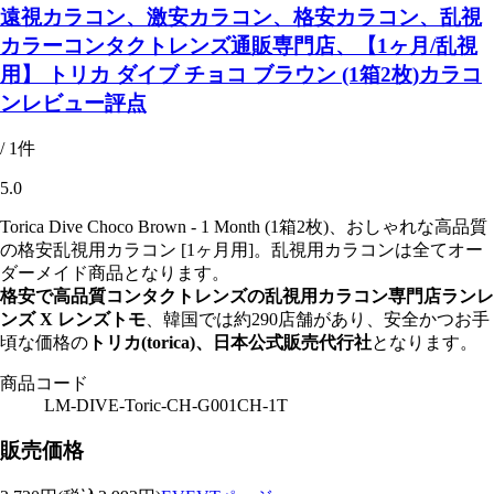
遠視カラコン、激安カラコン、格安カラコン、乱視
カラーコンタクトレンズ通販専門店、【1ヶ月/乱視
用】 トリカ ダイブ チョコ ブラウン (1箱2枚)カラコ
ンレビュー評点
/ 1件
5.0
Torica Dive Choco Brown - 1 Month (1箱2枚)、おしゃれな高品質
の格安乱視用カラコン [1ヶ月用]。乱視用カラコンは全てオー
ダーメイド商品となります。
格安で高品質コンタクトレンズの乱視用カラコン専門店ランレ
ンズ X レンズトモ
、韓国では約290店舗があり、安全かつお手
頃な価格の
トリカ(torica)、日本公式販売代行社
となります。
商品コード
LM-DIVE-Toric-CH-G001CH-1T
販売価格