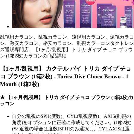
乱視用カラコン、乱視カラコン、遠視用カラコン、遠視カラコ
ン、激安カラコン、格安カラコン、乱視カラーコンタクトレン
ズ通販専門店、【1ヶ月/乱視用】 トリカ ダイブ チョコ ブラウ
ン (1箱2枚)カラコンの商品詳細
【1ヶ月/乱視用】 カクテル バイ トリカ ダイブ チョ
コ ブラウン (1箱2枚) - Torica Dive Choco Brown - 1
Month (1箱2枚)
★ 【1ヶ月/乱視用】 トリカ ダイブ チョコ ブラウン (1箱2枚)カ
ラコン
自分の乱視のSPH(度数)、CYL(乱視度数)、AXIS(乱視の
角度)をオプションに正確に作成してください。(1箱2枚)
(※ 近視の場合は度数[SPH]のみ選択し、CYL AXISは選