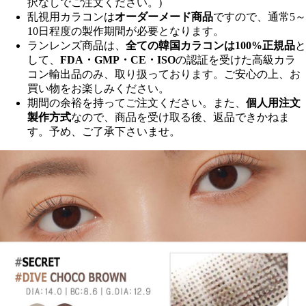
択なしでご注文ください。)
乱視用カラコンは
オーダーメード商品
ですので、
通常5～
10日程度
の製作期間が必要となります。
ランレンズ商品は、
全ての韓国カラコンは100%正規品
と
して、
FDA・GMP・CE・ISO
の認証を受けた高級カラ
コン輸出品のみ、取り扱っております。ご安心の上、お
買い物をお楽しみください。
期間の余裕を持ってご注文ください。また、
個人用注文
製作方式
なので、商品を受け取る後、返品できかねま
す。予め、ご了承下さいませ。