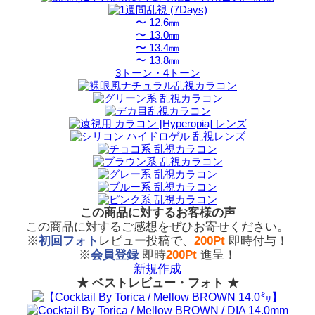
〜 12.6㎜
〜 13.0㎜
〜 13.4㎜
〜 13.8㎜
3トーン・4トーン
この商品に対するお客様の声
この商品に対するご感想をぜひお寄せください。
※
初回フォト
レビュー投稿で、
200Pt
即時付与！
※
会員登録
即時
200Pt
進呈！
新規作成
★ ベストレビュー・フォト ★