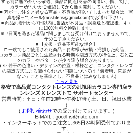
する前に瓶の外から確認、商品に問題(商品の間違い、傷、欠け、
カラー)がないかご確認してから瓶を開封してください。
■ 万が一ご注文と異なる商品・不良品が届いてしまった場合は、写
真を撮ってメール(ranshilens@gmail.com)でお送り下さい。
■ 商品到着日から7日以内に当店が不良品・誤発送と確認後、すぐ
に100%無料交換致します。
※ 7日間を過ぎた返品に関しましては受け付けておりませんので、
予めご了承ください。
■ 【交換・返品不可能な場合】
□ 一度でもご使用された商品・お客様が破損・汚損した商品。
□ カラコン商品ごとに生産される時期や製造方式の特性上、右と左
のカラーやパターンが少々違う場合があります。
( ※ 若干の色違い・デザインの位置・模様など、コンタクトレンズ
の製造方式による避けられない問題については「装着時、問題が
ない」ことを基準とし、不良品とはみなしません)
もっと見る
格安で高品質コンタクトレンズの乱視用カラコン専門店ラ
ンレンズ X レンズトモ サポートセンター
営業時間 : 平日 : 午前10時〜午後17時 ( 土、日、祝日休業
)
(
お問い合わせ
での受け付けております。)
E-MAIL : goodlhs@nate.com
・インターネットでのご注文は365日24時間受付ておりま
す。