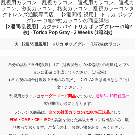
乱視用カラコン、乱視カラコン、遠視用カラコン、遠視カ
ラコン、激安カラコン、格安カラコン、乱視カラーコンタ
クトレンズ通販専門店、【2週間/乱視用】 トリカ ポップ
グレー (1箱2枚)カラコンの商品詳細
【2週間/乱視用】 カクテル バイ トリカ ポップ グレー (1箱2
枚) - Torica Pop Gray - 2 Weeks (1箱2枚)
★ 【2週間/乱視用】 トリカ ポップ グレー (1箱2枚)カラコン
自分の乱視のSPH(度数)、CYL(乱視度数)、AXIS(乱視の角度)をオプシ
ョンに正確に作成してください。(1箱2枚)
(※ 近視の場合は度数[SPH]のみ選択し、CYL AXISは選択なしでご注
文ください。)
乱視用カラコンは
オーダーメード商品
ですので、
通常5～10日程度
の
製作期間が必要となります。
ランレンズ商品は、
全ての韓国カラコンは100%正規品
として、
FDA・GMP・CE・ISO
の認証を受けた高級カラコン輸出品のみ、取
り扱っております。ご安心の上、お買い物をお楽しみください。