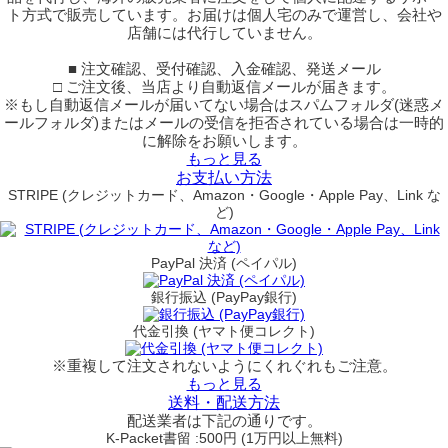
ト方式で販売しています。お届けは個人宅のみで運営し、会社や
店舗には代行していません。
■ 注文確認、受付確認、入金確認、発送メール
□ ご注文後、当店より自動返信メールが届きます。
※もし自動返信メールが届いてない場合はスパムフォルダ(迷惑メ
ールフォルダ)またはメールの受信を拒否されている場合は一時的
に解除をお願いします。
もっと見る
お支払い方法
STRIPE (クレジットカード、Amazon・Google・Apple Pay、Link な
ど)
PayPal 決済 (ペイパル)
銀行振込 (PayPay銀行)
代金引換 (ヤマト便コレクト)
※重複して注文されないようにくれぐれもご注意。
もっと見る
送料・配送方法
配送業者は下記の通りです。
K-Packet書留 :500円 (1万円以上無料)