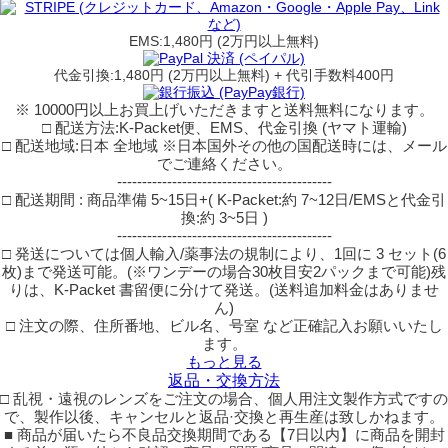
EMS:1,480円 (2万円以上無料)
代金引換:1,480円 (2万円以上無料) + 代引手数料400円
※ 10000円以上お買上げいただきますと送料無料になります。
□ 配送方法:K-Packet便、EMS、代金引換 (ヤマト運輸)
□ 配送地域:日本 全地域 ※日本国外その他の国配送時には、メール
でご連絡ください。
-------------------------------------------
□ 配送期間 : 商品準備 5~15日+( K-Packet:約 7~12日/EMSと代金引
換:約 3~5日 )
-------------------------------------------
□ 発送については個人輸入/薬事法の規制により、1回に 3 セット(6
枚)まで発送可能。(※ワンデーの場合30枚目安2パックまで可能)残
りは、K-Packet 書留便に分けて発送。(送料追加料金はありませ
ん)
□ 注文の際、住所番地、ビル名、号室 など正確記入お願いいたし
ます。
もっと見る
返品・交換方法
□ 乱視・遠視のレンズをご注文の場合、個人用注文製作方式ですの
で、製作以後、キャンセルと返品·交換と再生産は致しかねます。
■ 商品が届いたら不良品交換期間である【7日以内】に商品を開封