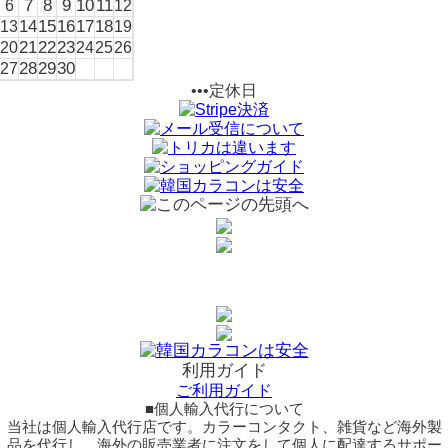
7
8
9
10
11
6
12
14
15
16
17
18
13
19
21
22
23
20
24
25
26
28
29
30
27
•••定休日
利用ガイド
ご利用ガイド
■個人輸入代行について
当社は個人輸入代行店です。カラーコンタクト、雑貨など海外製
品を代行し、海外の販売業者に注文をして個人に配達するサポー