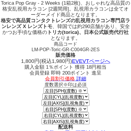
Torica Pop Gray - 2 Weeks (1箱2枚)、おしゃれな高品質の
格安乱視用カラコン [2週間用]。乱視用カラコンは全てオ
ーダーメイド商品となります。
格安で高品質コンタクトレンズの乱視用カラコン専門店ラ
ンレンズ X レンズトモ
、韓国では約290店舗があり、安全
かつお手頃な価格の
トリカ(torica)、日本公式販売代行社
となります。
商品コード
LM-POP-Toric-GR-C004GR-2ES
販売価格
1,800
円
(税込1,980円)
EVEVTページへ
購入金額
1％ポイント 獲得
18円相当
会員登録 即時
200ポイント
進呈
会員割引価格
詳細
度数選択
※印は必須
配送料