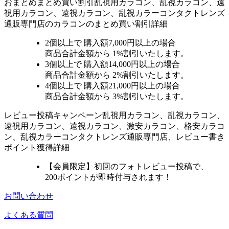
おまとめ
まとめ買い割引
乱視用カラコン、乱視カラコン、遠
視用カラコン、遠視カラコン、乱視カラーコンタクトレンズ
通販専門店のカラコンのまとめ買い割引詳細
2個
以上で 購入額
7,000円以上
の場合
商品合計金額から
1%
割引いたします。
3個
以上で 購入額
14,000円以上
の場合
商品合計金額から
2%
割引いたします。
4個
以上で 購入額
21,000円以上
の場合
商品合計金額から
3%
割引いたします。
レビュー
投稿キャンペーン
乱視用カラコン、乱視カラコン、
遠視用カラコン、遠視カラコン、激安カラコン、格安カラコ
ン、乱視カラーコンタクトレンズ通販専門店、レビュー書き
ポイント獲得詳細
【会員限定】初回
のフォトレビュー投稿で、
200ポイント
が
即時
付与されます！
お問い合わせ
よくある質問