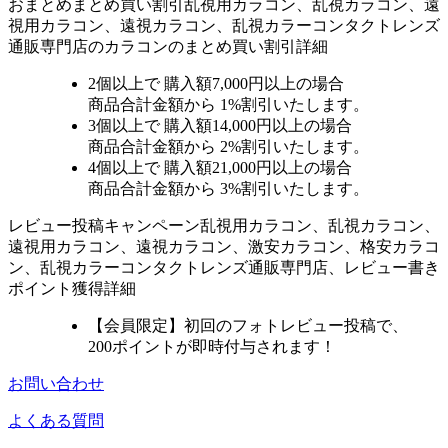
おまとめ
まとめ買い割引
乱視用カラコン、乱視カラコン、遠
視用カラコン、遠視カラコン、乱視カラーコンタクトレンズ
通販専門店のカラコンのまとめ買い割引詳細
2個
以上で 購入額
7,000円以上
の場合
商品合計金額から
1%
割引いたします。
3個
以上で 購入額
14,000円以上
の場合
商品合計金額から
2%
割引いたします。
4個
以上で 購入額
21,000円以上
の場合
商品合計金額から
3%
割引いたします。
レビュー
投稿キャンペーン
乱視用カラコン、乱視カラコン、
遠視用カラコン、遠視カラコン、激安カラコン、格安カラコ
ン、乱視カラーコンタクトレンズ通販専門店、レビュー書き
ポイント獲得詳細
【会員限定】初回
のフォトレビュー投稿で、
200ポイント
が
即時
付与されます！
お問い合わせ
よくある質問