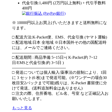
代金引換:1,480円 (2万円以上無料) + 代引手数料
400円
※ 10000円以上お買上げいただきますと送料無料にな
ります。
□ 配送方法:K-Packet便、EMS、代金引換 (ヤマト運輸)
□ 配送地域:日本 全地域 ※日本国外その他の国配送時
には、メールでご連絡ください。
-------------------------------------------
□ 配送期間 : 商品準備 5~15日+( K-Packet:約 7~12
日/EMSと代金引換:約 3~5日 )
-------------------------------------------
□ 発送については個人輸入/薬事法の規制により、1回
に 3 セット(6 枚)まで発送可能。(※ワンデーの場合30
枚目安2パックまで可能)残りは、K-Packet 書留便に分
けて発送。(送料追加料金はありません)
□ 注文の際、住所番地、ビル名、号室 など正確記入お
願いいたします。
もっと見る