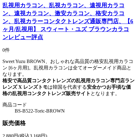
乱視用カラコン、乱視カラコン、遠視用カラコ
ン、遠視カラコン、激安カラコン、格安カラコ
ン、乱視カラーコンタクトレンズ通販専門店、【6
ヶ月/乱視用】 スウィート・ユズ ブラウンカラコ
ンレビュー評点
0件
Sweet Yuzu BROWN、おしゃれな高品質の格安乱視用カラコ
ン [6ヶ月用]。乱視用カラコンは全てオーダーメイド商品と
なります。
格安で高品質コンタクトレンズの乱視用カラコン専門店ラン
レンズ X レンズトモ
は韓国を代表する
安全かつお手頃な価
格の乱視用コンタクトレンズ販売サイト
となります。
商品コード
BS-B522-Toric-BROWN
販売価格
2,880
円
(税込3,168円)