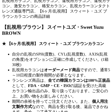
乱視用カラコン、乱視カラコン、遠視用カラコン、遠視カラ
コン、激安カラコン、格安カラコン、乱視カラーコンタクト
レンズ通販専門店、【6ヶ月/乱視用】 スウィート・ユズ ブ
ラウンカラコンの商品詳細
【乱視用/ブラウン】 スイートユズ・Sweet Yuzu
BROWN
★ 【6ヶ月/乱視用】 スウィート・ユズ ブラウンカラコン
自分の乱視のSPH(度数)、CYL(乱視度数)、AXIS(乱視
の角度)をオプションに正確に作成してください。(1箱
30枚)
乱視用カラコンは
オーダーメード商品
ですので、
通常5
～10日程度
の製作期間が必要となります。
ランレンズ商品は、
全ての韓国カラコンは100%正規品
として、
FDA・GMP・CE・ISO
の認証を受けた高級
カラコン輸出品のみ、取り扱っております。ご安心の
上、お買い物をお楽しみください。
期間の余裕を持ってご注文ください。また、
個人用注
文製作方式
なので、商品を受け取る後、返品できかね
ます。予め、ご了承下さいませ。