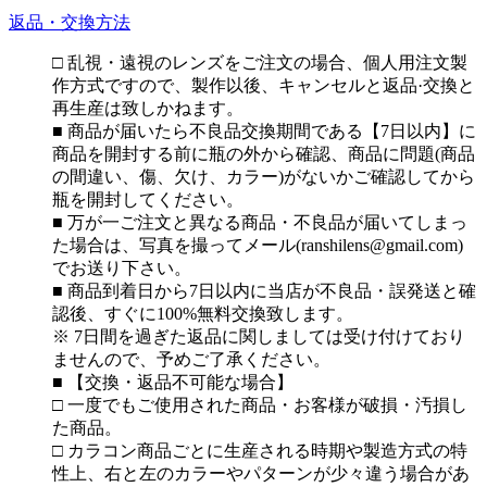
返品・交換方法
□ 乱視・遠視のレンズをご注文の場合、個人用注文製
作方式ですので、製作以後、キャンセルと返品·交換と
再生産は致しかねます。
■ 商品が届いたら不良品交換期間である【7日以内】に
商品を開封する前に瓶の外から確認、商品に問題(商品
の間違い、傷、欠け、カラー)がないかご確認してから
瓶を開封してください。
■ 万が一ご注文と異なる商品・不良品が届いてしまっ
た場合は、写真を撮ってメール(ranshilens@gmail.com)
でお送り下さい。
■ 商品到着日から7日以内に当店が不良品・誤発送と確
認後、すぐに100%無料交換致します。
※ 7日間を過ぎた返品に関しましては受け付けており
ませんので、予めご了承ください。
■ 【交換・返品不可能な場合】
□ 一度でもご使用された商品・お客様が破損・汚損し
た商品。
□ カラコン商品ごとに生産される時期や製造方式の特
性上、右と左のカラーやパターンが少々違う場合があ