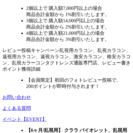
2個
以上で 購入額
7,000円以上
の場合
商品合計金額から
1%
割引いたします。
3個
以上で 購入額
14,000円以上
の場合
商品合計金額から
2%
割引いたします。
4個
以上で 購入額
21,000円以上
の場合
商品合計金額から
3%
割引いたします。
レビュー
投稿キャンペーン
乱視用カラコン、乱視カラコン、
遠視用カラコン、遠視カラコン、激安カラコン、格安カラコ
ン、乱視カラーコンタクトレンズ通販専門店、レビュー書き
ポイント獲得詳細
【会員限定】初回
のフォトレビュー投稿で、
200ポイント
が
即時
付与されます！
お問い合わせ
よくある質問
イベント【EVENT】
【6ヶ月/乱視用】 クララ バイオレット、乱視用