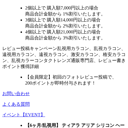
2個
以上で 購入額
7,000円以上
の場合
商品合計金額から
1%
割引いたします。
3個
以上で 購入額
14,000円以上
の場合
商品合計金額から
2%
割引いたします。
4個
以上で 購入額
21,000円以上
の場合
商品合計金額から
3%
割引いたします。
レビュー
投稿キャンペーン
乱視用カラコン、乱視カラコン、
遠視用カラコン、遠視カラコン、激安カラコン、格安カラコ
ン、乱視カラーコンタクトレンズ通販専門店、レビュー書き
ポイント獲得詳細
【会員限定】初回
のフォトレビュー投稿で、
200ポイント
が
即時
付与されます！
お問い合わせ
よくある質問
イベント【EVENT】
【6ヶ月/乱視用】 ティアラ アリア シリコン ヘー