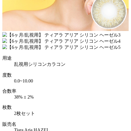
用途
乱視用シリコンカラコン
度数
0.0~10.00
合数率
38% ± 2%
枚数
2枚セット
販売名
Tiara Aria HAZEL