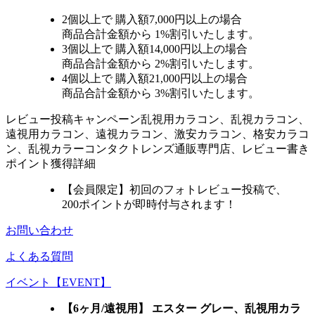
2個
以上で 購入額
7,000円以上
の場合
商品合計金額から
1%
割引いたします。
3個
以上で 購入額
14,000円以上
の場合
商品合計金額から
2%
割引いたします。
4個
以上で 購入額
21,000円以上
の場合
商品合計金額から
3%
割引いたします。
レビュー
投稿キャンペーン
乱視用カラコン、乱視カラコン、
遠視用カラコン、遠視カラコン、激安カラコン、格安カラコ
ン、乱視カラーコンタクトレンズ通販専門店、レビュー書き
ポイント獲得詳細
【会員限定】初回
のフォトレビュー投稿で、
200ポイント
が
即時
付与されます！
お問い合わせ
よくある質問
イベント【EVENT】
【6ヶ月/遠視用】 エスター グレー、乱視用カラ