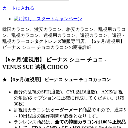
カートに入れる
韓国カラコン、激安カラコン、格安カラコン、乱視用カラコ
ン、乱視カラコン、遠視用カラコン、遠視カラコン、遠視・
乱視カラーコンタクトレンズ通販専門店、【6ヶ月/遠視用】
ビーナス シュー チョコカラコンの商品詳細
【6ヶ月/遠視用】 ビーナス シュー チョコ -
VENUS SUE 遠視 CHOCO
★ 【6ヶ月/遠視用】 ビーナス シュー チョコカラコン
自分の乱視のSPH(度数)、CYL(乱視度数)、AXIS(乱視
の角度)をオプションに正確に作成してください。(1箱
30枚)
乱視用カラコンは
オーダーメード商品
ですので、
通常5
～10日程度
の製作期間が必要となります。
ランレンズ商品は、
全ての韓国カラコンは100%正規品
として、
FDA・GMP・CE・ISO
の認証を受けた高級