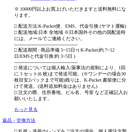
※ 10000円以上お買上げいただきますと送料無料にな
ります。
□ 配送方法:K-Packet便、EMS、代金引換 (ヤマト運輸)
□ 配送地域:日本 全地域 ※日本国外その他の国配送時
には、メールでご連絡ください。
-------------------------------------------
□ 配送期間 : 商品準備 5~15日+( K-Packet:約 7~12
日/EMSと代金引換:約 3~5日 )
-------------------------------------------
□ 発送については個人輸入/薬事法の規制により、1回
に 3 セット(6 枚)まで発送可能。(※ワンデーの場合30
枚目安2パックまで可能)残りは、K-Packet 書留便に分
けて発送。(送料追加料金はありません)
□ 注文の際、住所番地、ビル名、号室 など正確記入お
願いいたします。
もっと見る
返品・交換方法
□ 乱視・遠視のレンズをご注文の場合、個人用注文製