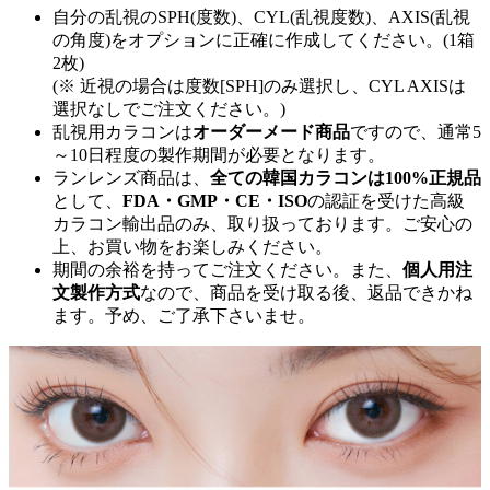
自分の乱視のSPH(度数)、CYL(乱視度数)、AXIS(乱視
の角度)をオプションに正確に作成してください。(1箱
2枚)
(※ 近視の場合は度数[SPH]のみ選択し、CYL AXISは
選択なしでご注文ください。)
乱視用カラコンは
オーダーメード商品
ですので、
通常5
～10日程度
の製作期間が必要となります。
ランレンズ商品は、
全ての韓国カラコンは100%正規品
として、
FDA・GMP・CE・ISO
の認証を受けた高級
カラコン輸出品のみ、取り扱っております。ご安心の
上、お買い物をお楽しみください。
期間の余裕を持ってご注文ください。また、
個人用注
文製作方式
なので、商品を受け取る後、返品できかね
ます。予め、ご了承下さいませ。