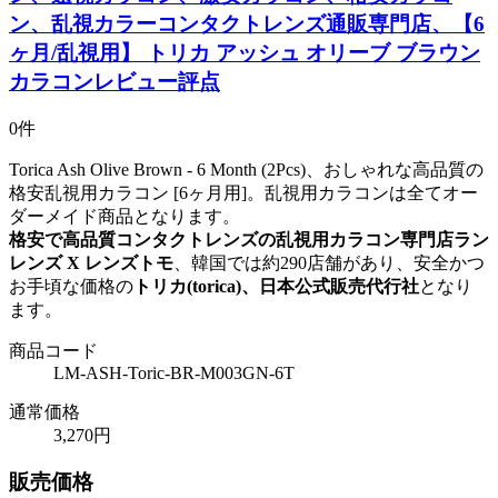
ン、乱視カラーコンタクトレンズ通販専門店、【6
ヶ月/乱視用】 トリカ アッシュ オリーブ ブラウン
カラコンレビュー評点
0件
Torica Ash Olive Brown - 6 Month (2Pcs)、おしゃれな高品質の
格安乱視用カラコン [6ヶ月用]。乱視用カラコンは全てオー
ダーメイド商品となります。
格安で高品質コンタクトレンズの乱視用カラコン専門店ラン
レンズ X レンズトモ
、韓国では約290店舗があり、安全かつ
お手頃な価格の
トリカ(torica)、日本公式販売代行社
となり
ます。
商品コード
LM-ASH-Toric-BR-M003GN-6T
通常価格
3,270円
販売価格