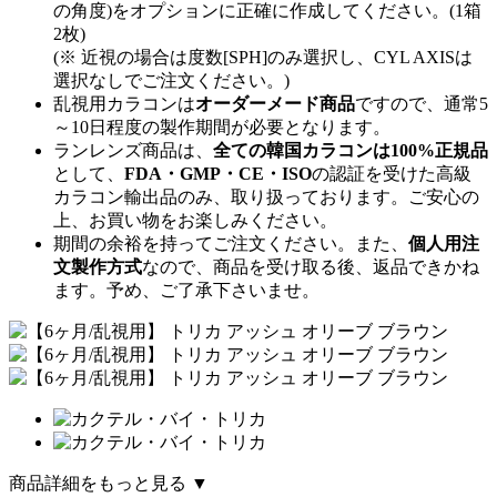
の角度)をオプションに正確に作成してください。(1箱
2枚)
(※ 近視の場合は度数[SPH]のみ選択し、CYL AXISは
選択なしでご注文ください。)
乱視用カラコンは
オーダーメード商品
ですので、
通常5
～10日程度
の製作期間が必要となります。
ランレンズ商品は、
全ての韓国カラコンは100%正規品
として、
FDA・GMP・CE・ISO
の認証を受けた高級
カラコン輸出品のみ、取り扱っております。ご安心の
上、お買い物をお楽しみください。
期間の余裕を持ってご注文ください。また、
個人用注
文製作方式
なので、商品を受け取る後、返品できかね
ます。予め、ご了承下さいませ。
商品詳細をもっと見る ▼