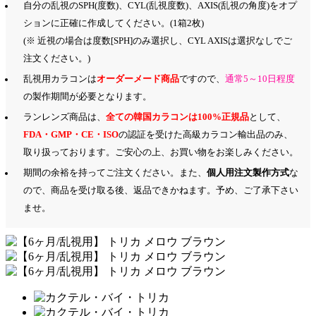
自分の乱視のSPH(度数)、CYL(乱視度数)、AXIS(乱視の角度)をオプ
ションに正確に作成してください。(1箱2枚)
(※ 近視の場合は度数[SPH]のみ選択し、CYL AXISは選択なしでご
注文ください。)
乱視用カラコンは
オーダーメード商品
ですので、
通常5～10日程度
の製作期間が必要となります。
ランレンズ商品は、
全ての韓国カラコンは100%正規品
として、
FDA・GMP・CE・ISO
の認証を受けた高級カラコン輸出品のみ、
取り扱っております。ご安心の上、お買い物をお楽しみください。
期間の余裕を持ってご注文ください。また、
個人用注文製作方式
な
ので、商品を受け取る後、返品できかねます。予め、ご了承下さい
ませ。