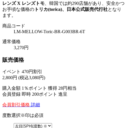
レンズ X レンズトモ
、韓国では約290店舗があり、安全かつ
お手頃な価格の
トリカ(torica)、日本公式販売代行社
となり
ます。
商品コード
LM-MELLOW-Toric-BR-G003BR-6T
通常価格
3,270円
販売価格
イベント 470円割引
2,800
円
(税込3,080円)
購入金額
1％ポイント 獲得
28円相当
会員登録 即時
200ポイント
進呈
会員割引価格
詳細
度数選択
※印は必須