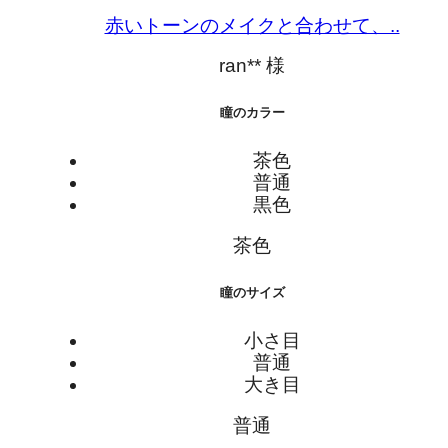
赤いトーンのメイクと合わせて、..
ran** 様
瞳のカラー
茶色
普通
黒色
茶色
瞳のサイズ
小さ目
普通
大き目
普通