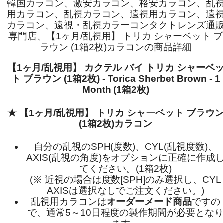
韓国カラコン、激安カラコン、格安カラコン、乱
用カラコン、乱視カラコン、遠視用カラコン、遠
カラコン、遠視・乱視カラーコンタクトレンズ通
専門店、【1ヶ月/乱視用】 トリカ シャーベット ブ
ラウン (1箱2枚)カラコンの商品詳細
【1ヶ月/乱視用】 カクテル バイ トリカ シャーベ
ト ブラウン (1箱2枚) - Torica Sherbet Brown - 1
Month (1箱2枚)
★ 【1ヶ月/乱視用】 トリカ シャーベット ブラウ
(1箱2枚)カラコン
自分の乱視のSPH(度数)、CYL(乱視度数)、
AXIS(乱視の角度)をオプションに正確に作成
てください。(1箱2枚)
(※ 近視の場合は度数[SPH]のみ選択し、CYL
AXISは選択なしでご注文ください。)
乱視用カラコンは
オーダーメード商品
ですの
で、
通常5～10日程度
の製作期間が必要とな