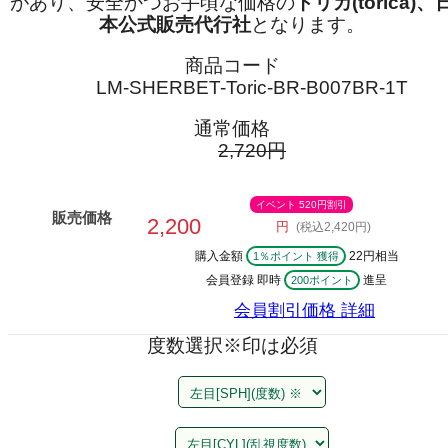
があり、安全かつお手頃な価格の
トリカ(torica)、
本公式販売代行社
となります。
商品コード
LM-SHERBET-Toric-BR-B007BR-1T
通常価格
2,720円
イベント 520円割引
販売価格
2,200
円
(税込2,420円)
購入金額
22円相当
1％ポイント 獲得
会員登録 即時
進呈
200ポイント
会員割引価格
詳細
度数選択
※印は必須