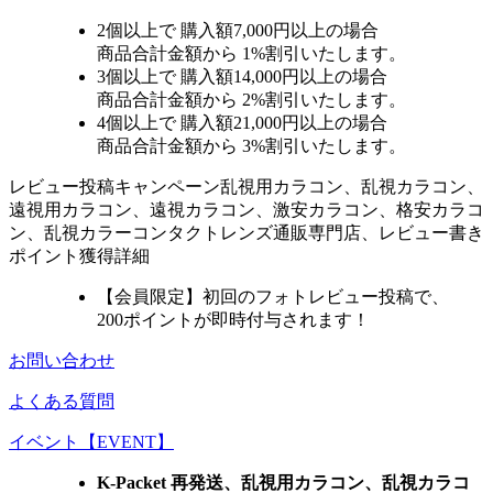
2個
以上で 購入額
7,000円以上
の場合
商品合計金額から
1%
割引いたします。
3個
以上で 購入額
14,000円以上
の場合
商品合計金額から
2%
割引いたします。
4個
以上で 購入額
21,000円以上
の場合
商品合計金額から
3%
割引いたします。
レビュー
投稿キャンペーン
乱視用カラコン、乱視カラコン、
遠視用カラコン、遠視カラコン、激安カラコン、格安カラコ
ン、乱視カラーコンタクトレンズ通販専門店、レビュー書き
ポイント獲得詳細
【会員限定】初回
のフォトレビュー投稿で、
200ポイント
が
即時
付与されます！
お問い合わせ
よくある質問
イベント【EVENT】
K-Packet 再発送、乱視用カラコン、乱視カラコ