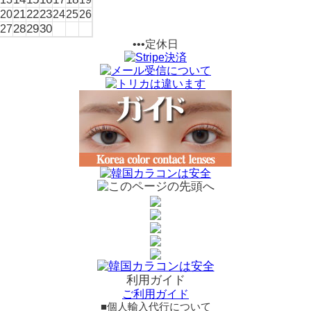
21
22
23
20
24
25
26
28
29
30
27
•••定休日
利用ガイド
ご利用ガイド
■個人輸入代行について