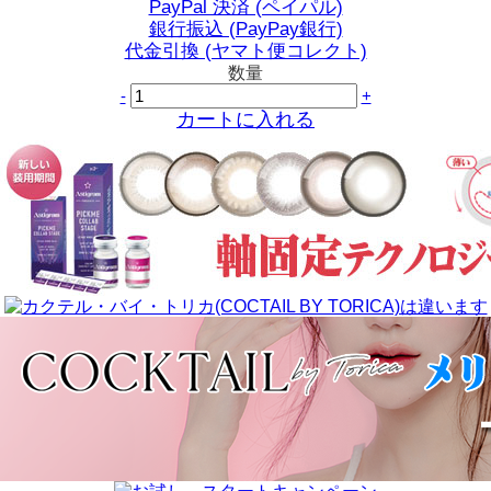
PayPal 決済 (ペイパル)
銀行振込 (PayPay銀行)
代金引換 (ヤマト便コレクト)
数量
-
+
カートに入れる