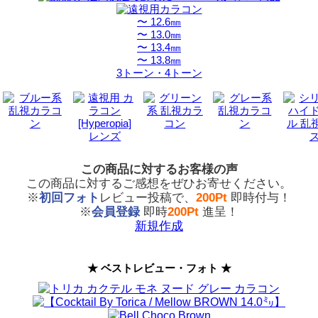
〜 12.6㎜
〜 13.0㎜
〜 13.4㎜
〜 13.8㎜
3トーン・4トーン
この商品に対するお客様の声
この商品に対するご感想をぜひお寄せください。
※
初回フォト
レビュー投稿で、
200Pt
即時付与！
※
会員登録
即時
200Pt
進呈！
新規作成
★ ベストレビュー・フォト ★