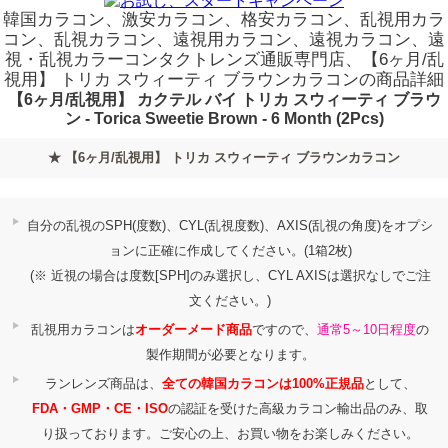
韓国カラコン、激安カラコン、格安カラコン、乱視用カラ
コン、乱視カラコン、遠視用カラコン、遠視カラコン、遠
視・乱視カラーコンタクトレンズ通販専門店、【6ヶ月/乱
視用】 トリカ スウィーティ ブラウンカラコンの商品詳細
【6ヶ月/乱視用】 カクテル バイ トリカ スウィーティ ブラウ
ン - Torica Sweetie Brown - 6 Month (2Pcs)
★ 【6ヶ月/乱視用】 トリカ スウィーティ ブラウンカラコン
自分の乱視のSPH(度数)、CYL(乱視度数)、AXIS(乱視の角度)をオプシ
ョンに正確に作成してください。(1箱2枚)
(※ 近視の場合は度数[SPH]のみ選択し、CYL AXISは選択なしでご注
文ください。)
乱視用カラコンは
オーダーメード商品
ですので、
通常5～10日程度
の
製作期間が必要となります。
ランレンズ商品は、
全ての韓国カラコンは100%正規品
として、
FDA・GMP・CE・ISO
の認証を受けた高級カラコン輸出品のみ、取
り扱っております。ご安心の上、お買い物をお楽しみください。