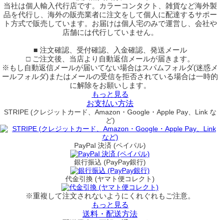
当社は個人輸入代行店です。カラーコンタクト、雑貨など海外製
品を代行し、海外の販売業者に注文をして個人に配達するサポー
ト方式で販売しています。お届けは個人宅のみで運営し、会社や
店舗には代行していません。
■ 注文確認、受付確認、入金確認、発送メール
□ ご注文後、当店より自動返信メールが届きます。
※もし自動返信メールが届いてない場合はスパムフォルダ(迷惑メ
ールフォルダ)またはメールの受信を拒否されている場合は一時的
に解除をお願いします。
もっと見る
お支払い方法
STRIPE (クレジットカード、Amazon・Google・Apple Pay、Link な
ど)
PayPal 決済 (ペイパル)
銀行振込 (PayPay銀行)
代金引換 (ヤマト便コレクト)
※重複して注文されないようにくれぐれもご注意。
もっと見る
送料・配送方法