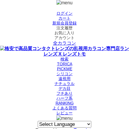
ログイン
カート
新規会員登録
注文履歴
お気に入り
アカウント
全カラコン
検索
TORICA
PICKME
シリコン
遠視用
ナチュラル
デカ目
フチあり
ハーフ系
RANKING
よくある質問
レビュー