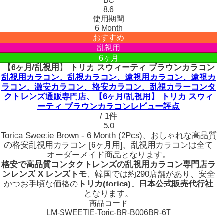
BC
8.6
使用期間
6 Month
おすすめ
乱視用
6ヶ月
【6ヶ月/乱視用】 トリカ スウィーティ ブラウンカラコン
乱視用カラコン、乱視カラコン、遠視用カラコン、遠視カ
ラコン、激安カラコン、格安カラコン、乱視カラーコンタ
クトレンズ通販専門店、【6ヶ月/乱視用】 トリカ スウィ
ーティ ブラウンカラコンレビュー評点
/ 1件
5.0
Torica Sweetie Brown - 6 Month (2Pcs)、おしゃれな高品質
の格安乱視用カラコン [6ヶ月用]。乱視用カラコンは全て
オーダーメイド商品となります。
格安で高品質コンタクトレンズの乱視用カラコン専門店ラ
ンレンズ X レンズトモ
、韓国では約290店舗があり、安全
かつお手頃な価格の
トリカ(torica)、日本公式販売代行社
となります。
商品コード
LM-SWEETIE-Toric-BR-B006BR-6T