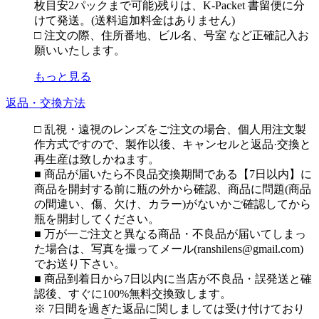
枚目安2パックまで可能)残りは、K-Packet 書留便に分
けて発送。(送料追加料金はありません)
□ 注文の際、住所番地、ビル名、号室 など正確記入お
願いいたします。
もっと見る
返品・交換方法
□ 乱視・遠視のレンズをご注文の場合、個人用注文製
作方式ですので、製作以後、キャンセルと返品·交換と
再生産は致しかねます。
■ 商品が届いたら不良品交換期間である【7日以内】に
商品を開封する前に瓶の外から確認、商品に問題(商品
の間違い、傷、欠け、カラー)がないかご確認してから
瓶を開封してください。
■ 万が一ご注文と異なる商品・不良品が届いてしまっ
た場合は、写真を撮ってメール(ranshilens@gmail.com)
でお送り下さい。
■ 商品到着日から7日以内に当店が不良品・誤発送と確
認後、すぐに100%無料交換致します。
※ 7日間を過ぎた返品に関しましては受け付けており