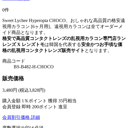
0件
Sweet Lychee Hyperopia CHOCO、おしゃれな高品質の格安遠
視用カラコン [6ヶ月用]。遠視用カラコンは全てオーダーメ
イド商品となります。
格安で高品質コンタクトレンズの乱視用カラコン専門店ラン
レンズ X レンズトモ
は韓国を代表する
安全かつお手頃な価
格の乱視用コンタクトレンズ販売サイト
となります。
商品コード
BS-B482-H-CHOCO
販売価格
3,480
円
(税込3,828円)
購入金額
1％ポイント 獲得
35円相当
会員登録 即時
200ポイント
進呈
会員割引価格
詳細
度数選択
※印は必須