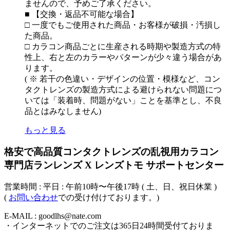
ませんので、予めご了承ください。
■ 【交換・返品不可能な場合】
□ 一度でもご使用された商品・お客様が破損・汚損し
た商品。
□ カラコン商品ごとに生産される時期や製造方式の特
性上、右と左のカラーやパターンが少々違う場合があ
ります。
( ※ 若干の色違い・デザインの位置・模様など、コン
タクトレンズの製造方式による避けられない問題につ
いては「装着時、問題がない」ことを基準とし、不良
品とはみなしません)
もっと見る
格安で高品質コンタクトレンズの乱視用カラコン
専門店ランレンズ X レンズトモ サポートセンター
営業時間 : 平日 : 午前10時〜午後17時 ( 土、日、祝日休業 )
(
お問い合わせ
での受け付けております。)
E-MAIL : goodlhs@nate.com
・インターネットでのご注文は365日24時間受付ておりま