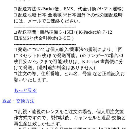
□ 配送方法:K-Packet便、EMS、代金引換 (ヤマト運輸)
□ 配送地域:日本 全地域 ※日本国外その他の国配送時
には、メールでご連絡ください。
-------------------------------------------
□ 配送期間 : 商品準備 5~15日+( K-Packet:約 7~12
日/EMSと代金引換:約 3~5日 )
-------------------------------------------
□ 発送については個人輸入/薬事法の規制により、1回
に 3 セット(6 枚)まで発送可能。(※ワンデーの場合30
枚目安2パックまで可能)残りは、K-Packet 書留便に分
けて発送。(送料追加料金はありません)
□ 注文の際、住所番地、ビル名、号室 など正確記入お
願いいたします。
もっと見る
返品・交換方法
□ 乱視・遠視のレンズをご注文の場合、個人用注文製
作方式ですので、製作以後、キャンセルと返品·交換と
再生産は致しかねます。