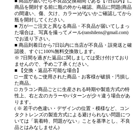
■ 商品が届いたら不良品交換期間である【7日以内】に
商品を開封する前に瓶の外から確認、商品に問題(商品
の間違い、傷、欠け、カラー)がないかご確認してから
瓶を開封してください。
■ 万が一ご注文と異なる商品・不良品が届いてしまっ
た場合は、写真を撮ってメール(ranshilens@gmail.com)
でお送り下さい。
■ 商品到着日から7日以内に当店が不良品・誤発送と確
認後、すぐに100%無料交換致します。
※ 7日間を過ぎた返品に関しましては受け付けており
ませんので、予めご了承ください。
■ 【交換・返品不可能な場合】
□ 一度でもご使用された商品・お客様が破損・汚損し
た商品。
□ カラコン商品ごとに生産される時期や製造方式の特
性上、右と左のカラーやパターンが少々違う場合があ
ります。
( ※ 若干の色違い・デザインの位置・模様など、コン
タクトレンズの製造方式による避けられない問題につ
いては「装着時、問題がない」ことを基準とし、不良
品とはみなしません)